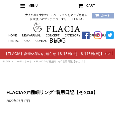
MENU
CART
大人の働く女性のモチベーションをアップさせる、
普段使いのプラチナジュエリー「FLACIA」
HOME
NEW ARRIVAL
CONCEPT
CATEGORY
SHOPPING GUIDE
BLOG
RENTAL
Q&A
CONTACT
BLOG
【
BLOGカテゴリへ移動
】
【FLACIA】夏季休業のお知らせ【8月8日(土)～8月16日(日)】＞＞
BLOG
>
コーディネート
>
FLACIAの”極細リング”着用日記【その16】
FLACIAの”極細リング”着用日記【その16】
2020年07月17日