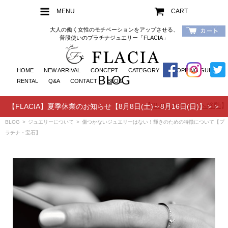
MENU
CART
大人の働く女性のモチベーションをアップさせる、
普段使いのプラチナジュエリー「FLACIA」
HOME
NEW ARRIVAL
CONCEPT
CATEGORY
SHOPPING GUIDE
BLOG
RENTAL
Q&A
CONTACT
BLOG
【
BLOGカテゴリへ移動
】
【FLACIA】夏季休業のお知らせ【8月8日(土)～8月16日(日)】＞＞
BLOG
>
ジュエリーについて
>
傷つかないジュエリーはない！輝きのための特徴について【プ
ラチナ・宝石】