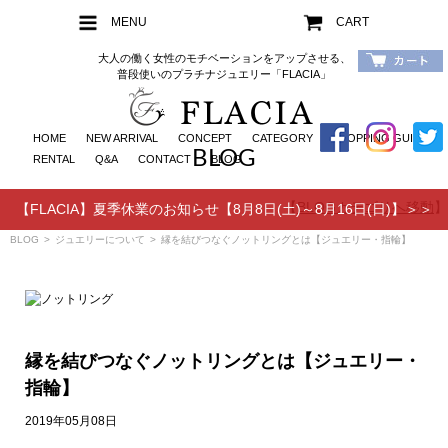
MENU
CART
大人の働く女性のモチベーションをアップさせる、
普段使いのプラチナジュエリー「FLACIA」
HOME
NEW ARRIVAL
CONCEPT
CATEGORY
SHOPPING GUIDE
BLOG
RENTAL
Q&A
CONTACT
BLOG
【
BLOGカテゴリへ移動
】
【FLACIA】夏季休業のお知らせ【8月8日(土)～8月16日(日)】＞＞
BLOG
>
ジュエリーについて
>
縁を結びつなぐノットリングとは【ジュエリー・指輪】
縁を結びつなぐノットリングとは【ジュエリー・
指輪】
2019年05月08日